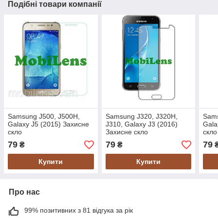
Подібні товари компанії
Samsung J500, J500H,
Samsung J320, J320H,
Sams
Galaxy J5 (2015) Захисне
J310, Galaxy J3 (2016)
Gala
скло
Захисне скло
скло
79
79
79
₴
₴
Купити
Купити
Про нас
99% позитивних з 81 відгука за рік