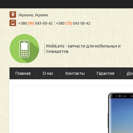
Украина, Україна
+380
(95)
043-00-42
+380
(73)
043-00-42
MobiLens - запчасти для мобильных и
планшетов
Главная
О нас
Контакты
Гарантия
Дос