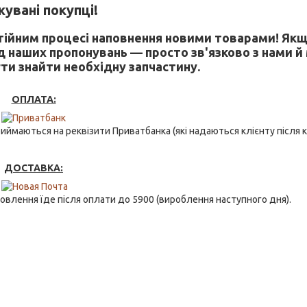
увані покупці!
стійним процесі наповнення новими товарами! Якщ
д наших пропонувань — просто зв'язково з нами й
ти знайти необхідну запчастину.
ОПЛАТА:
ймаються на реквізити Приватбанка (які надаються клієнту після ку
ДОСТАВКА:
овлення їде після оплати до 5900 (вироблення наступного дня).