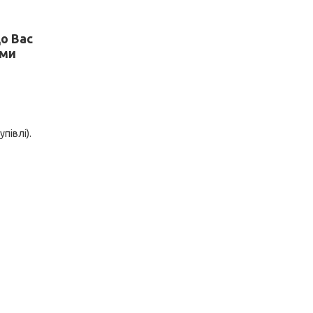
о Вас
 ми
півлі).