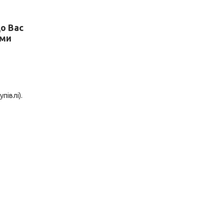
о Вас
 ми
півлі).