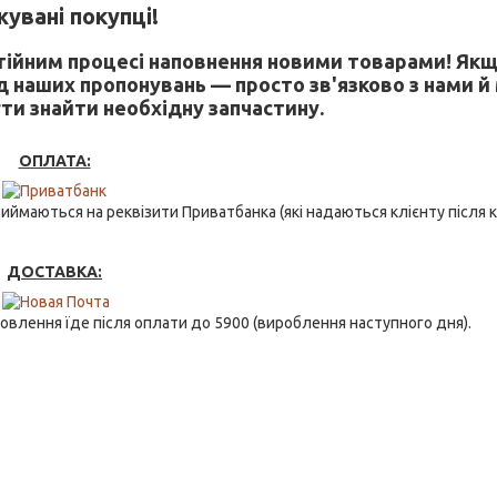
увані покупці!
стійним процесі наповнення новими товарами! Якщ
д наших пропонувань — просто зв'язково з нами й
ти знайти необхідну запчастину.
ОПЛАТА:
ймаються на реквізити Приватбанка (які надаються клієнту після ку
ДОСТАВКА:
овлення їде після оплати до 5900 (вироблення наступного дня).