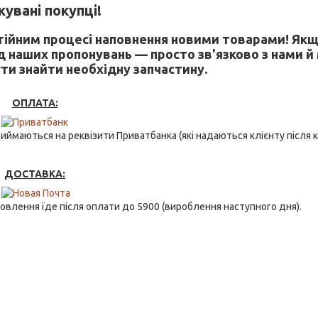
увані покупці!
стійним процесі наповнення новими товарами! Якщ
д наших пропонувань — просто зв'язково з нами й
ти знайти необхідну запчастину.
ОПЛАТА:
ймаються на реквізити Приватбанка (які надаються клієнту після ку
ДОСТАВКА:
овлення їде після оплати до 5900 (вироблення наступного дня).