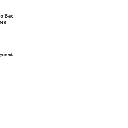
о Вас
 ми
півлі).