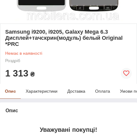
Samsung i9200, i9205, Galaxy Mega 6.3
Дисплей+тачскрин(модуль) белый Original
*PRC
Немає в наявності
Роздріб
1 313
₴
Опис
Характеристики
Доставка
Оплата
Умови п
Опис
У
важувані покупці!