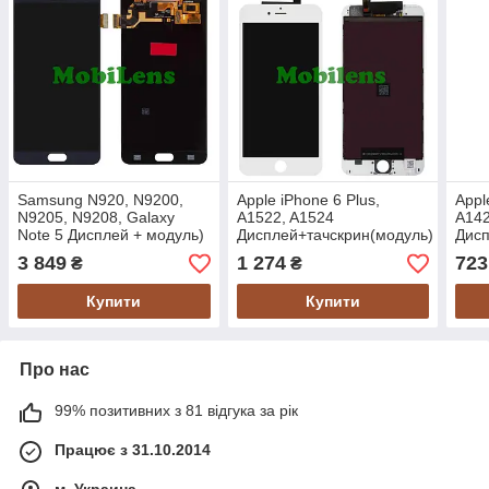
Samsung N920, N9200,
Apple iPhone 6 Plus,
Appl
N9205, N9208, Galaxy
A1522, A1524
A14
Note 5 Дисплей + модуль)
Дисплей+тачскрин(модуль)
Дисп
темно-синій Original
белый Original *PRC
белы
3 849
1 274
723
₴
₴
(AMOLED)
Купити
Купити
Про нас
99% позитивних з 81 відгука за рік
Працює з 31.10.2014