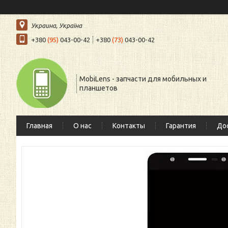
Украина, Україна
+380
(95)
043-00-42
+380
(73)
043-00-42
MobiLens - запчасти для мобильных и
планшетов
Главная
О нас
Контакты
Гарантия
Дос