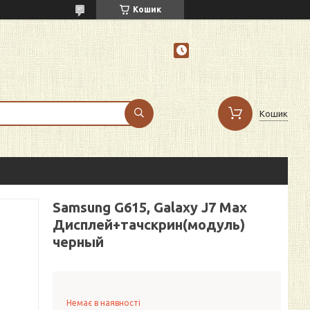
Кошик
Кошик
Samsung G615, Galaxy J7 Max
Дисплей+тачскрин(модуль)
черный
Немає в наявності