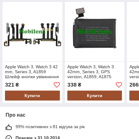
Apple Watch 3, Watch 3 42
Apple Watch 3, Watch 3
Appl
mm, Series 3, A1859
42mm, Series 3, GPS
42mm
Шлейф кнопки увімкнення
version, A1859, A1875
vers
Аккумулятор
Акку
321
338
266
₴
₴
Купити
Купити
Про нас
99% позитивних з 81 відгука за рік
Працює з 31.10.2014