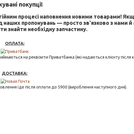
увані покупці!
стійним процесі наповнення новими товарами! Якщ
д наших пропонувань — просто зв'язково з нами й
ти знайти необхідну запчастину.
ОПЛАТА:
ймаються на реквізити Приватбанка (які надаються клієнту після ку
ДОСТАВКА:
овлення їде після оплати до 5900 (вироблення наступного дня).