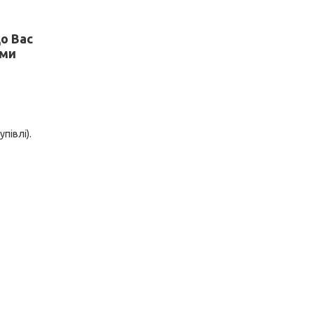
о Вас
 ми
півлі).