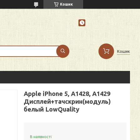
Кошик
Кошик
Apple iPhone 5, A1428, A1429
Дисплей+тачскрин(модуль)
белый LowQuality
В наявності