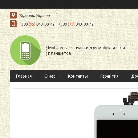
Украина, Україна
+380
(95)
043-00-42
+380
(73)
043-00-42
MobiLens - запчасти для мобильных и
планшетов
Главная
О нас
Контакты
Гарантия
Дос