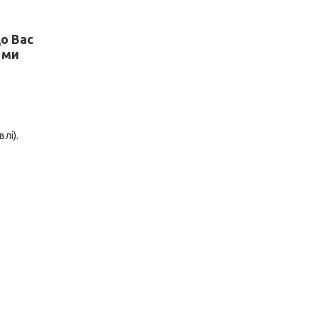
о Вас
 ми
лі).