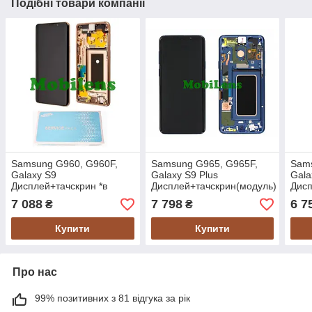
Подібні товари компанії
Samsung G960, G960F,
Samsung G965, G965F,
Sams
Galaxy S9
Galaxy S9 Plus
Gala
Дисплей+тачскрин *в
Дисплей+тачскрин(модуль)
Дисп
золотистій рамці Sunrise
*в синей рамке Coral Blue
*в с
7 088
7 798
6 7
₴
₴
Gold Original (AMOLED)
Original (AMOLED) *Serv
Orig
*Service
Купити
Купити
Про нас
99% позитивних з 81 відгука за рік