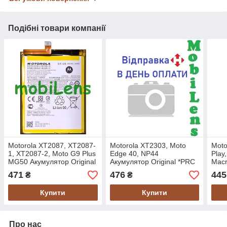
Подібні товари компанії
Motorola XT2087, XT2087-
Motorola XT2303, Moto
Moto
1, XT2087-2, Moto G9 Plus
Edge 40, NP44
Play
MG50 Акумулятор Original
Акумулятор Original *PRC
Macr
*PRC
G8,T
471
476
445
₴
₴
Fast
KG40
Купити
Купити
*PR
Про нас