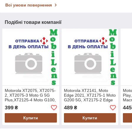
Всі умови повернення
Подібні товари компанії
Motorola XT2075, XT2075-
Motorola XT2141, Moto
Moto
2, XT2075-3 Moto G 5G
Edge 2021, XT2175-1 Moto
Play
Plus,XT2125-4 Moto G100,
G200 5G, XT2175-2 Edge
Macr
XT2113 Moto G 5G, LZ50
S30, MB50 Акумулятор
G8,T
399
489
445
₴
₴
Акумулятор
Fast
KG40
Купити
Купити
*PR