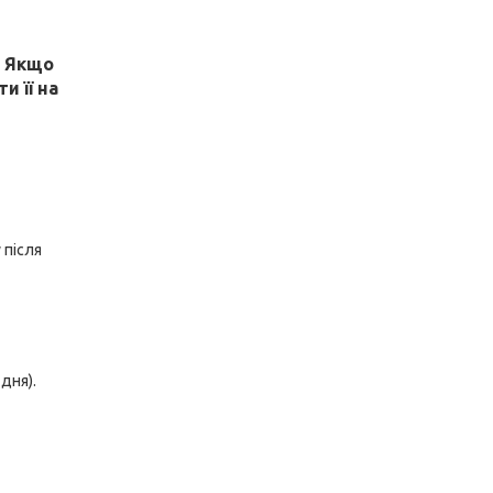
! Якщо
и її на
 після
дня).