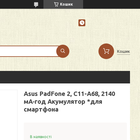
Кошик
Кошик
Asus PadFone 2, C11-A68, 2140
мА·год Акумулятор *для
смартфона
В наявності