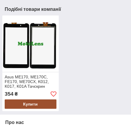
Подібні товари компанії
Asus ME170, ME170C,
FE170, ME70CX, K012,
K017, K01A Тачскрин
(сенсор) чорний
354
₴
Купити
Про нас