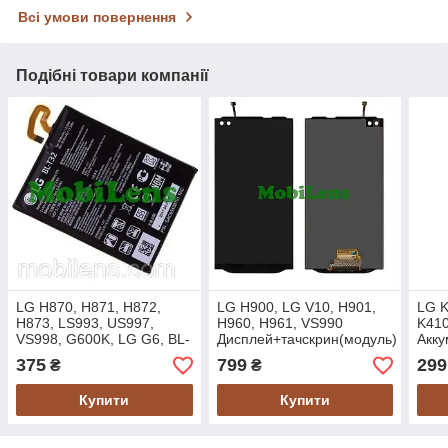
Всі умови повернення
Подібні товари компанії
LG H870, H871, H872,
LG H900, LG V10, H901,
LG K
H873, LS993, US997,
H960, H961, VS990
K410
VS998, G600K, LG G6, BL-
Дисплей+тачскрин(модуль)
Акку
T32 Акумулятор Original
черный Original *PRC
375
799
299
₴
₴
*PRC
Купити
Купити