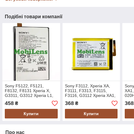
Подібні товари компанії
Sony F5122, F5121,
Sony F3112, Xperia XA,
Sony
F8132, F8131 Xperia X,
F3111, F3313, F3115,
XA1,
G3311, G3312 Xperia L1,
F3116, G3112 Xperia XA1,
020
LIP1621ERPC Акумулятор
G3121, LIS1618ERPC
Акум
458
368
368
₴
₴
Original *PRC
Акумулятор Original *PRC
Купити
Купити
Про нас