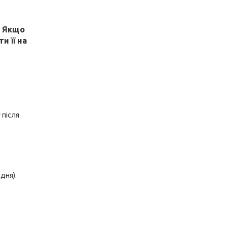
! Якщо
и її на
 після
дня).