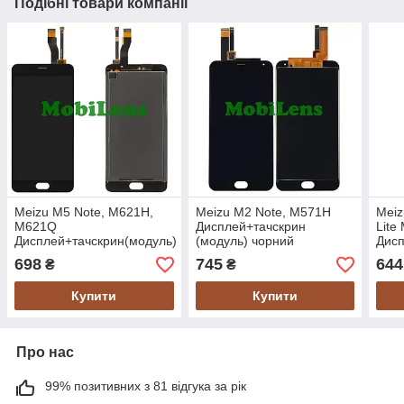
Подібні товари компанії
Meizu M5 Note, M621H,
Meizu M2 Note, M571H
Mei
M621Q
Дисплей+тачскрин
Lite
Дисплей+тачскрин(модуль)
(модуль) чорний
Дисп
черный
(мод
698
745
644
₴
₴
Купити
Купити
Про нас
99% позитивних з 81 відгука за рік