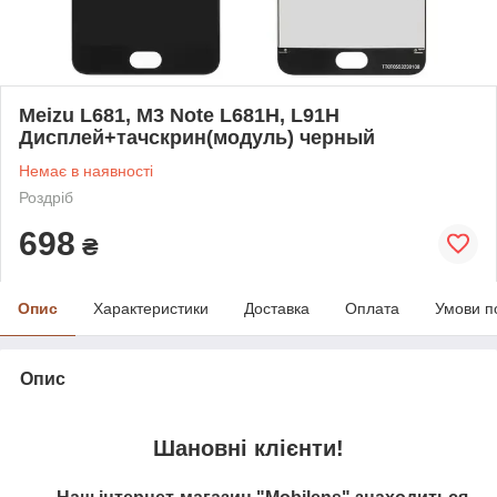
Meizu L681, M3 Note L681H, L91H
Дисплей+тачскрин(модуль) черный
Немає в наявності
Роздріб
698
₴
Опис
Характеристики
Доставка
Оплата
Умови п
Опис
Шановні клієнти!