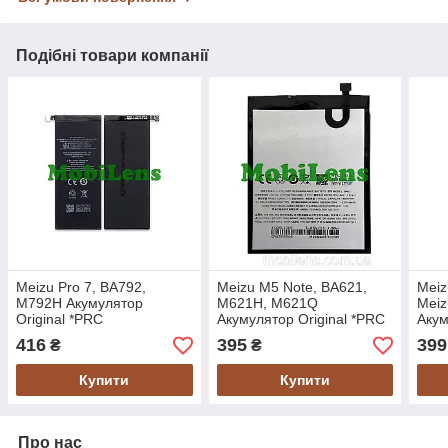
Подібні товари компанії
Meizu Pro 7, BA792,
Meizu M5 Note, BA621,
Meiz
M792H Акумулятор
M621H, M621Q
Meiz
Original *PRC
Акумулятор Original *PRC
Акум
416
395
399
₴
₴
Купити
Купити
Про нас