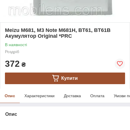
Meizu M681, M3 Note M681H, BT61, BT61B
Акумулятор Original *PRC
В наявності
Роздріб
372
₴
Купити
Опис
Характеристики
Доставка
Оплата
Умови п
Опис