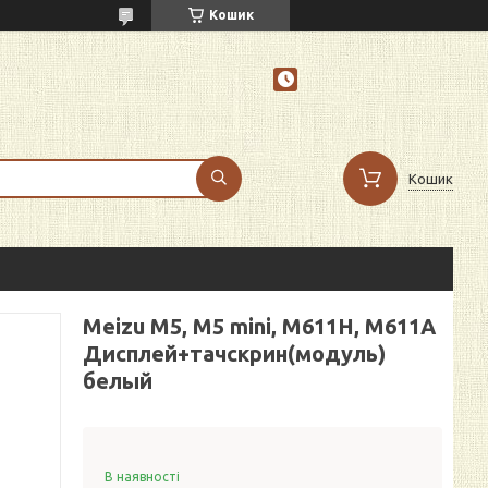
Кошик
Кошик
Meizu M5, M5 mini, M611H, M611A
Дисплей+тачскрин(модуль)
белый
В наявності