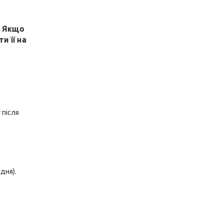
! Якщо
и її на
 після
дня).