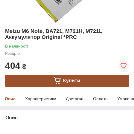
Meizu M6 Note, BA721, M721H, M721L
Аккумулятор Original *PRC
В наявності
Роздріб
404
₴
Купити
Опис
Характеристики
Доставка
Оплата
Умови п
Опис