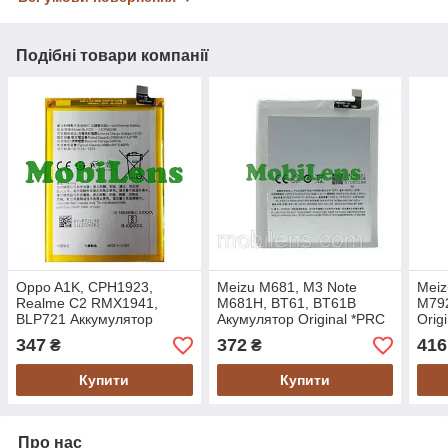
Подібні товари компанії
Oppo A1K, CPH1923,
Meizu M681, M3 Note
Meiz
Realme C2 RMX1941,
M681H, BT61, BT61B
M79
BLP721 Аккумулятор
Акумулятор Original *PRC
Orig
Original *PRC
347
372
416
₴
₴
Купити
Купити
Про нас