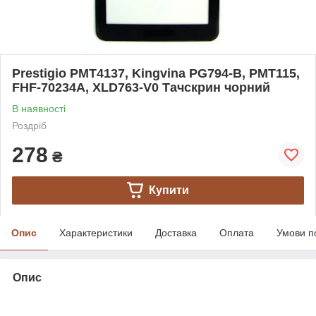
Prestigio PMT4137, Kingvina PG794-B, PMT115,
FHF-70234A, XLD763-V0 Тачскрин чорний
В наявності
Роздріб
278
₴
Купити
Опис
Характеристики
Доставка
Оплата
Умови п
Опис