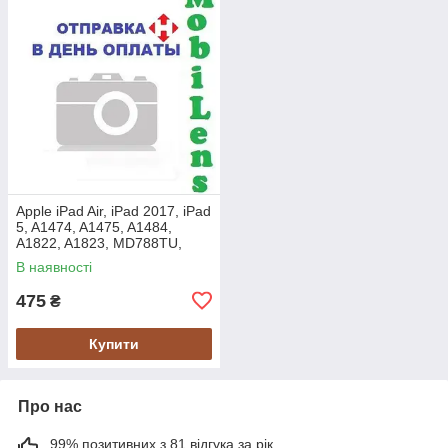
Apple iPad Air, iPad 2017, iPad
5, A1474, A1475, A1484,
A1822, A1823, MD788TU,
MF532LL, MD795TU Тачскрін
В наявності
чорний+кнопка HOME
475
₴
Купити
Про нас
99% позитивних з 81 відгука за рік