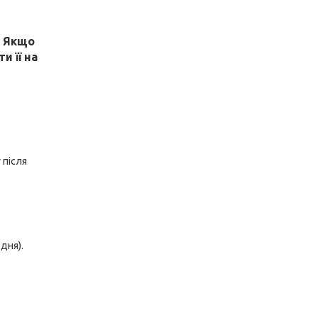
! Якщо
и її на
 після
дня).