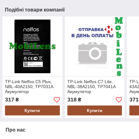
Подібні товари компанії
TP-Link Neffos C5 Plus,
TP-Link Neffos C7 Lite,
TP-L
NBL-40A2150, TP7031A
NBL-38A2150, TP7041A
43A2
Акумулятор
Акумулятор
Аку
317
318
371
₴
₴
Купити
Купити
Про нас