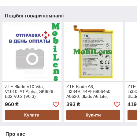
Подібні товари компанії
ZTE Blade V10 Vita,
ZTE Blade A6,
ZTE 
V1010, A1 Alpha, SKI626-
LI3849T44P8H906450,
Li38
B02 V0.2 (V0.3)
A0620, Blade A6 Lite,
Blad
Дисплей+тачскрин(модуль)
A0621, A0622 Аккумулятор
Blad
960
393
419
₴
₴
черный Original *PRC
Li3
Аку
Купити
Купити
Про нас