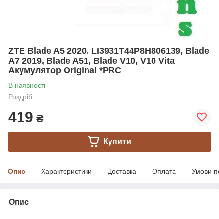
ZTE Blade A5 2020, LI3931T44P8H806139, Blade
A7 2019, Blade A51, Blade V10, V10 Vita
Акумулятор Original *PRC
В наявності
Роздріб
419
₴
Купити
Опис
Характеристики
Доставка
Оплата
Умови п
Опис