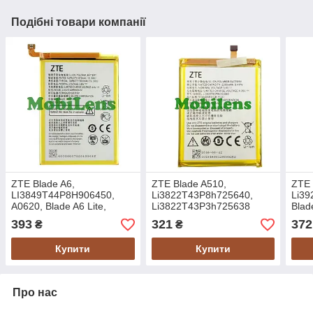
Подібні товари компанії
ZTE Blade A6,
ZTE Blade A510,
ZTE 
LI3849T44P8H906450,
Li3822T43P8h725640,
Li39
A0620, Blade A6 Lite,
Li3822T43P3h725638
Blad
A0621, A0622 Аккумулятор
Акумулятор
Blad
393
321
372
₴
₴
Акку
Купити
Купити
Про нас