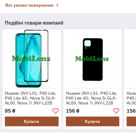
Всі умови повернення
Подібні товари компанії
Huawei JNY-LX1, P40 Lite,
Huawei JNY-LX1, P40 Lite,
Huaw
P40 Lite 4G, Nova 5i GLK-
P40 Lite 4G, Nova 5i GLK-
P40 
AL00, Nova 7i JNY-L22B
AL00, Nova 7i JNY-L22B
AL00
Захисне скло чорне
Задня кришка чорна
Задн
85
156
156
₴
₴
Ligh
Купити
Купити