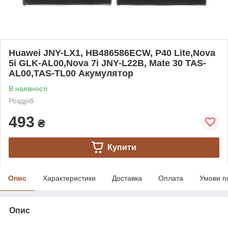
Huawei JNY-LX1, HB486586ECW, P40 Lite,Nova
5i GLK-AL00,Nova 7i JNY-L22B, Mate 30 TAS-
AL00,TAS-TL00 Акумулятор
В наявності
Роздріб
493
₴
Купити
Опис
Характеристики
Доставка
Оплата
Умови п
Опис