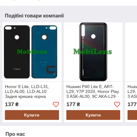
Подібні товари компанії
Honor 9 Lite, LLD-L31,
Huawei P40 Lite E, ART-
Huaw
LLD-AL00, LLD-AL10
L29, Y7P 2020, Honor Play
L29,
Задня кришка чорна
3 ASK-AL00, 9C AKA-L29
3 AS
Задня кришка чорна
Задн
137
177
177
₴
₴
син
Купити
Купити
Про нас