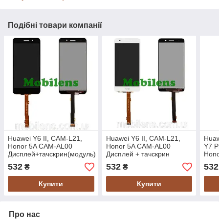
Подібні товари компанії
Huawei Y6 II, CAM-L21,
Huawei Y6 II, CAM-L21,
Huaw
Honor 5A CAM-AL00
Honor 5A CAM-AL00
Y7 P
Дисплей+тачскрин(модуль)
Дисплей + тачскрин
Hono
черный
(модуль) білий
Дисп
532
532
532
₴
₴
чер
Купити
Купити
Про нас