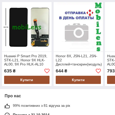
Huawei P Smart Pro 2019,
Honor 8X, JSN-L21, JSN-
Huaw
STK-L21, Honor 9X HLK-
L22
STK-
AL00, 9X Pro HLK-AL10
Дисплей+тачскрин(модуль)
AL00
Дисплей+тачскрин черный
черный LowQuality
Дисп
635
644
793
₴
₴
LowQuality
High
Купити
Купити
Про нас
99% позитивних з 81 відгука за рік
Працює з 31.10.2014