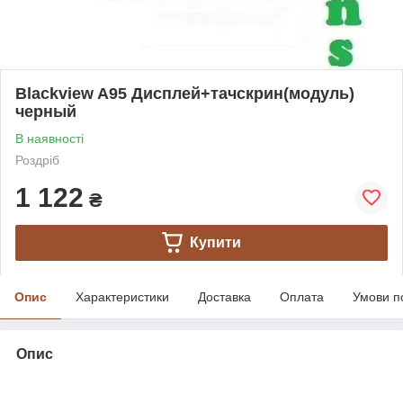
Blackview A95 Дисплей+тачскрин(модуль)
черный
В наявності
Роздріб
1 122
₴
Купити
Опис
Характеристики
Доставка
Оплата
Умови п
Опис