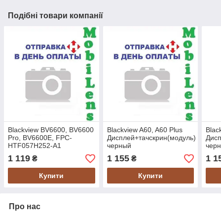
Подібні товари компанії
Blackview BV6600, BV6600
Blackview A60, A60 Plus
Blac
Pro, BV6600E, FPC-
Дисплей+тачскрин(модуль)
Дисп
HTF057H252-A1
черный
чер
Дисплей+тачскрин(модуль)
1 119
1 155
1 1
₴
₴
черный
Купити
Купити
Про нас