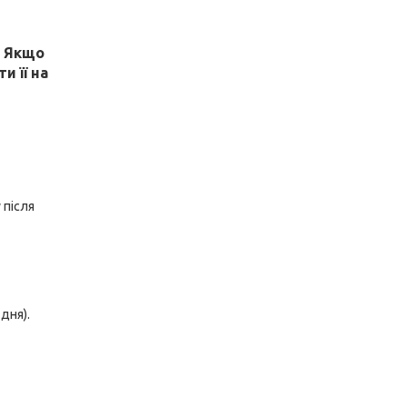
! Якщо
и її на
 після
дня).