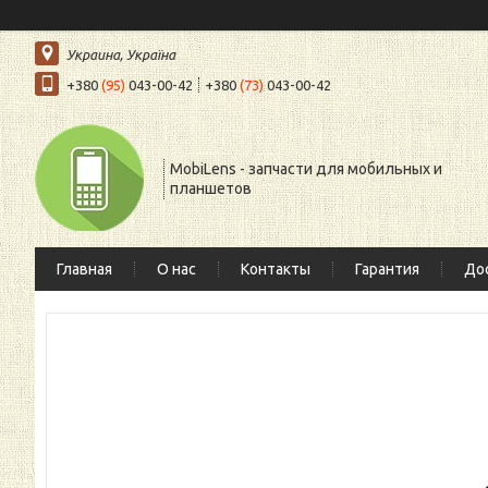
Украина, Україна
+380
(95)
043-00-42
+380
(73)
043-00-42
MobiLens - запчасти для мобильных и
планшетов
Главная
О нас
Контакты
Гарантия
Дос