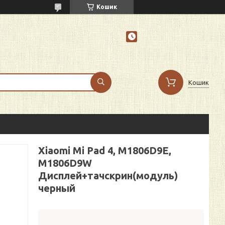
Кошик
Кошик
Xiaomi Mi Pad 4, M1806D9E,
M1806D9W
Дисплей+тачскрин(модуль)
черный