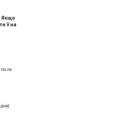
! Якщо
и її на
 після
дня).