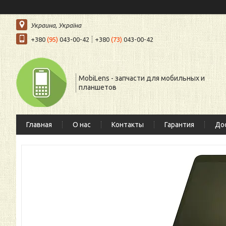
Украина, Україна
+380
(95)
043-00-42
+380
(73)
043-00-42
MobiLens - запчасти для мобильных и
планшетов
Главная
О нас
Контакты
Гарантия
Дос