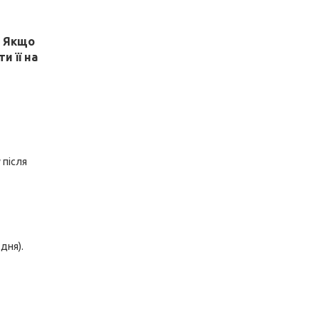
! Якщо
и її на
 після
дня).