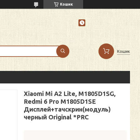
Кошик
Кошик
Xiaomi Mi A2 Lite, M1805D1SG,
Redmi 6 Pro M1805D1SE
Дисплей+тачскрин(модуль)
черный Original *PRC