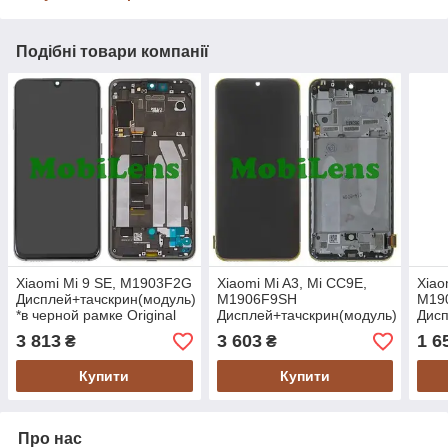
Подібні товари компанії
Xiaomi Mi 9 SE, M1903F2G
Xiaomi Mi A3, Mi CC9E,
Xiao
Дисплей+тачскрин(модуль)
M1906F9SH
M19
*в черной рамке Original
Дисплей+тачскрин(модуль)
Дисп
AMOLED
*в черной рамке Original
черн
3 813
3 603
1 6
₴
₴
AMOLED *Service
Купити
Купити
Про нас