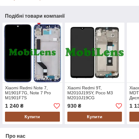
Подібні товари компанії
Xiaomi Redmi Note 7,
Xiaomi Redmi 9T,
Xiao
M1901F7G, Note 7 Pro
M2010J19SY, Poco M3
MDT
M1901F7S
M2010J19CG
Дисп
Дисплей+тачскрин(модуль)
Дисплей+тачскрин(модуль)
черн
1 240
930
1 1
₴
₴
*в синей рамке Original
черный *в рамке Original
*PR
*PRC
*PRC
Купити
Купити
Про нас