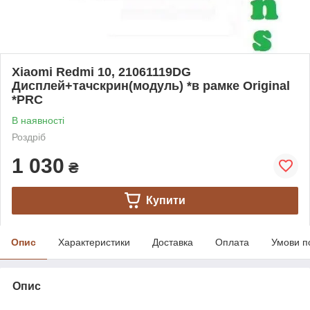
Xiaomi Redmi 10, 21061119DG
Дисплей+тачскрин(модуль) *в рамке Original
*PRC
В наявності
Роздріб
1 030
₴
Купити
Опис
Характеристики
Доставка
Оплата
Умови п
Опис