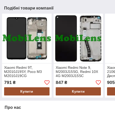
Подібні товари компанії
Xiaomi Redmi 9T,
Xiaomi Redmi Note 9,
Xiao
M2010J19SY, Poco M3
M2003J15SG, Redmi 10X
210
M2010J19CG
4G M2003J15SC
Дисп
Дисплей+тачскрин(модуль)
Дисплей+тачскрин(модуль)
*в р
791
847
905
₴
₴
черный *в рамке
черный *в рамке
Купити
Купити
Про нас