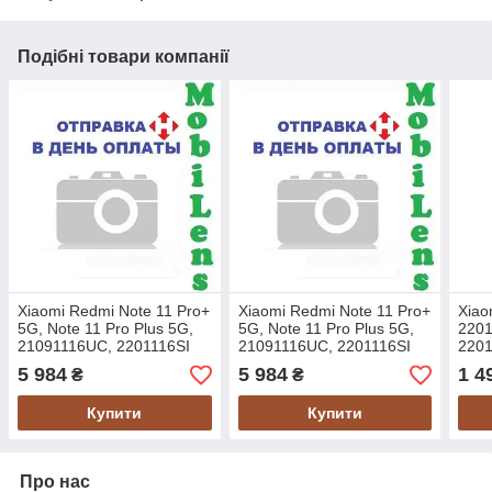
Подібні товари компанії
Xiaomi Redmi Note 11 Pro+
Xiaomi Redmi Note 11 Pro+
Xiao
5G, Note 11 Pro Plus 5G,
5G, Note 11 Pro Plus 5G,
2201
21091116UC, 2201116SI
21091116UC, 2201116SI
2201
Дисплей +тачскрин * у
Дисплей+тачскрин * у
Poco
5 984
5 984
1 4
₴
₴
чорній рамці Orig
синій рамці Orig
Дис
Купити
Купити
Про нас