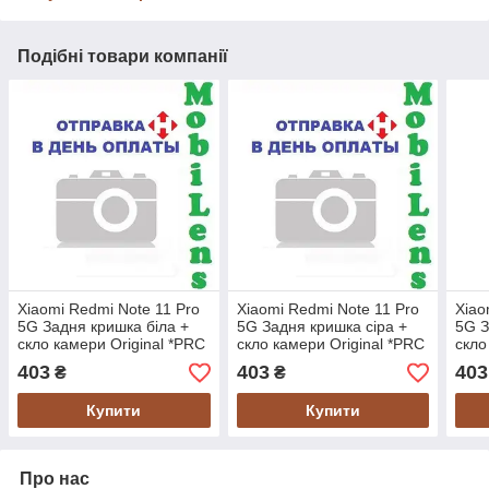
Подібні товари компанії
Xiaomi Redmi Note 11 Pro
Xiaomi Redmi Note 11 Pro
Xiao
5G Задня кришка біла +
5G Задня кришка сіра +
5G З
скло камери Original *PRC
скло камери Original *PRC
скло
403
403
403
₴
₴
Купити
Купити
Про нас