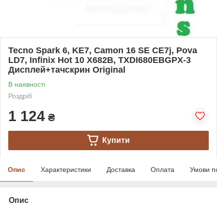
Tecno Spark 6, KE7, Camon 16 SE CE7j, Pova
LD7, Infinix Hot 10 X682B, TXDI680EBGPX-3
Дисплей+тачскрин Original
В наявності
Роздріб
1 124
₴
Купити
Опис
Характеристики
Доставка
Оплата
Умови п
Опис