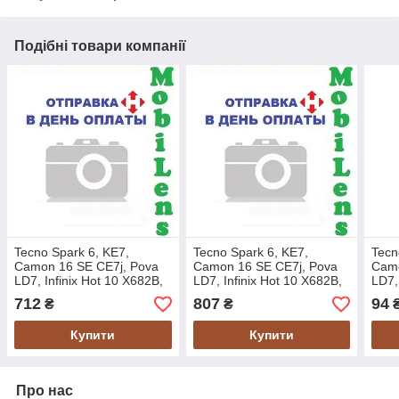
Подібні товари компанії
Tecno Spark 6, KE7,
Tecno Spark 6, KE7,
Tecn
Camon 16 SE CE7j, Pova
Camon 16 SE CE7j, Pova
Camo
LD7, Infinix Hot 10 X682B,
LD7, Infinix Hot 10 X682B,
LD7,
TXDI680EBGPX-3
TXDI680EBGPX-3
Pova
712
807
94
₴
₴
Дисплей+тачскрин LowQ
Дисплей+тачскрин HighQ
Захи
Купити
Купити
Про нас