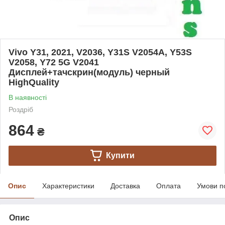
Vivo Y31, 2021, V2036, Y31S V2054A, Y53S
V2058, Y72 5G V2041
Дисплей+тачскрин(модуль) черный
HighQuality
В наявності
Роздріб
864
₴
Купити
Опис
Характеристики
Доставка
Оплата
Умови п
Опис