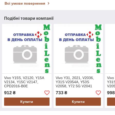
Всі умови повернення
Подібні товари компанії
Vivo Y15S, V2120, Y15A
Vivo Y31, 2021, V2036,
Vivo
V2134, Y15C V2147,
Y31S V2054A, Y53S
Y31S
CPD2016-B0E
V2058, Y72 5G V2041
V205
Дисплей+тачскрин(модуль)
Дисплей+тачскрин(модуль)
Дисп
912
733
998
₴
₴
черный Original *PRC
черный LowQuality
черн
Купити
Купити