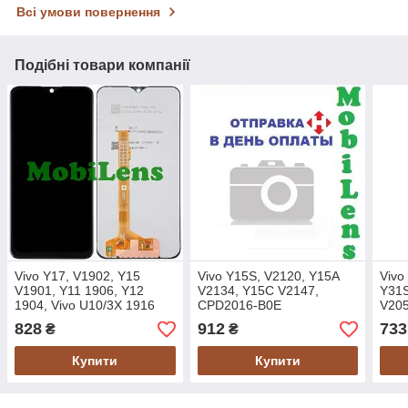
Всі умови повернення
Подібні товари компанії
Vivo Y17, V1902, Y15
Vivo Y15S, V2120, Y15A
Vivo
V1901, Y11 1906, Y12
V2134, Y15C V2147,
Y31S
1904, Vivo U10/3X 1916
CPD2016-B0E
V205
Дисплей+тачскрин черный
Дисплей+тачскрин(модуль)
Дисп
828
912
733
₴
₴
Original *PRC
черный Original *PRC
черн
Купити
Купити