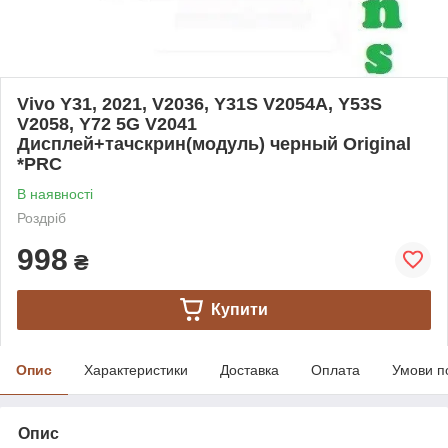
Vivo Y31, 2021, V2036, Y31S V2054A, Y53S
V2058, Y72 5G V2041
Дисплей+тачскрин(модуль) черный Original
*PRC
В наявності
Роздріб
998
₴
Купити
Опис
Характеристики
Доставка
Оплата
Умови п
Опис