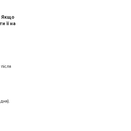
! Якщо
и її на
 після
дня).