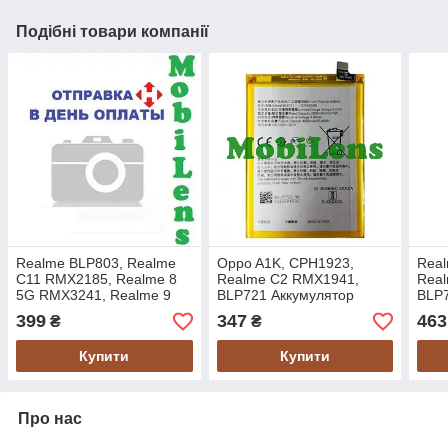
Подібні товари компанії
Realme BLP803, Realme
Oppo A1K, CPH1923,
Real
C11 RMX2185, Realme 8
Realme C2 RMX1941,
Rea
5G RMX3241, Realme 9
BLP721 Аккумулятор
BLP
4G RMX3521 Аккумулятор
Original *PRC
Orig
399
347
463
₴
₴
Original *PRC
Купити
Купити
Про нас