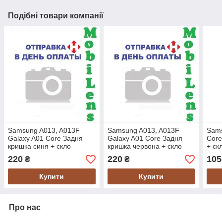
Подібні товари компанії
Samsung A013, A013F
Samsung A013, A013F
Sams
Galaxy A01 Core Задня
Galaxy A01 Core Задня
Core
кришка синя + скло
кришка червона + скло
+ ск
камери
камери
*PR
220
220
105
₴
₴
Купити
Купити
Про нас