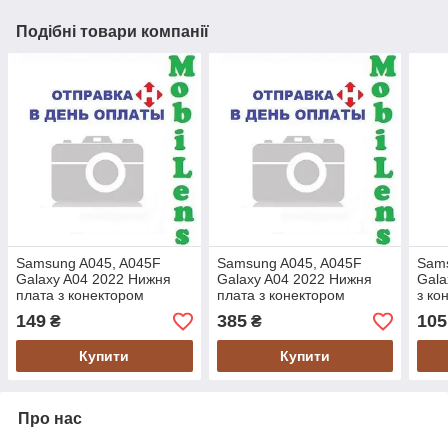
Подібні товари компанії
Samsung A045, A045F
Samsung A045, A045F
Sams
Galaxy A04 2022 Нижня
Galaxy A04 2022 Нижня
Gala
плата з конектором
плата з конектором
з ко
заряджання
заряджання Original *PRC
*Ver
149
385
105
₴
₴
Купити
Купити
Про нас