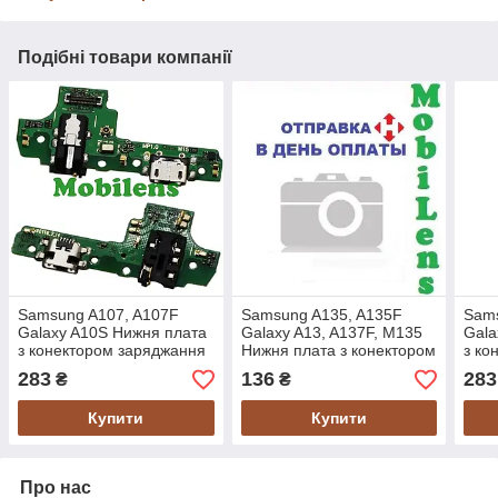
Подібні товари компанії
Samsung A107, A107F
Samsung A135, A135F
Sams
Galaxy A10S Нижня плата
Galaxy A13, A137F, M135
Gala
з конектором заряджання
Нижня плата з конектором
з ко
*Ver.M15 Original *PRC
зарядки
*Ver
283
136
283
₴
₴
Купити
Купити
Про нас