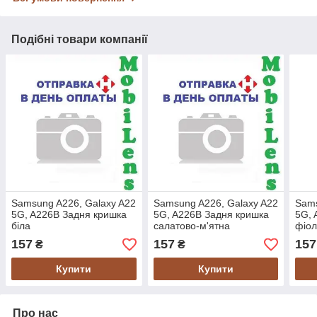
Подібні товари компанії
Samsung A226, Galaxy A22
Samsung A226, Galaxy A22
Sams
5G, A226B Задня кришка
5G, A226B Задня кришка
5G, 
біла
салатово-м'ятна
фіол
157
157
157
₴
₴
Купити
Купити
Про нас