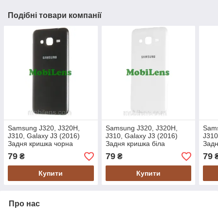
Подібні товари компанії
Samsung J320, J320H,
Samsung J320, J320H,
Sams
J310, Galaxy J3 (2016)
J310, Galaxy J3 (2016)
J310
Задня кришка чорна
Задня кришка біла
Задн
79
79
79
₴
₴
Купити
Купити
Про нас