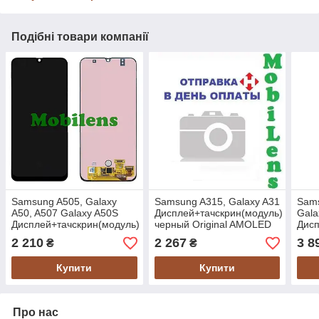
Подібні товари компанії
Samsung A505, Galaxy
Samsung A315, Galaxy A31
Sams
A50, A507 Galaxy A50S
Дисплей+тачскрин(модуль)
Gala
Дисплей+тачскрин(модуль)
черный Original AMOLED
Дисп
черный Original AMOLED
*Ref
*в р
2 210
2 267
3 8
₴
₴
*Ref
AMOL
Купити
Купити
Про нас