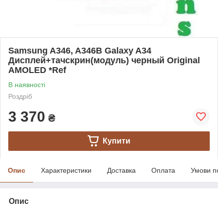
Samsung A346, A346B Galaxy A34
Дисплей+тачскрин(модуль) черный Original
AMOLED *Ref
В наявності
Роздріб
3 370
₴
Купити
Опис
Характеристики
Доставка
Оплата
Умови п
Опис